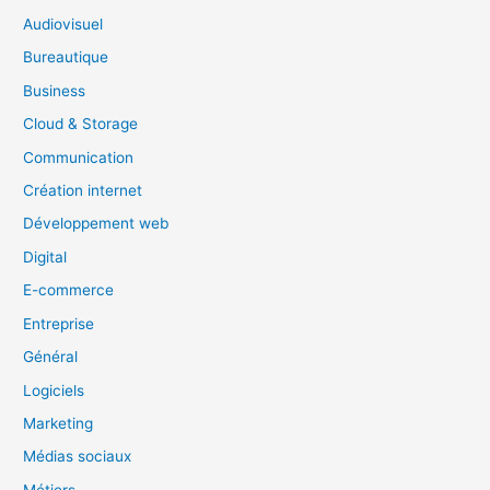
c
Audiovisuel
h
Bureautique
e
Business
r
Cloud & Storage
Communication
:
Création internet
Développement web
Digital
E-commerce
Entreprise
Général
Logiciels
Marketing
Médias sociaux
Métiers